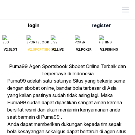
login
register
V2.SLOT
V2.SPORTSBOOK
V2.LIVE
V2.POKER
V2.FISHING
Puma99 Agen Sportsbook Sbobet Online Terbaik dan
Terpercaya di Indonesia
Puma99 adalah satu-satunya Situs yang bekerja sama
dengan
sbobet online
, bandar bola terbesar di Asia
yang kalian pastinya sudah tidak asing lagi. Maka
Puma99 sudah dapat dipastikan sangat aman karena
bersifat resmi dan akan menjamin kenyamanan anda
saat bermain di Puma99 .
Anda dapat memberikan dukungan kepada tim sepak
bola kesayangan sekaligus dapat bertaruh di agen situs