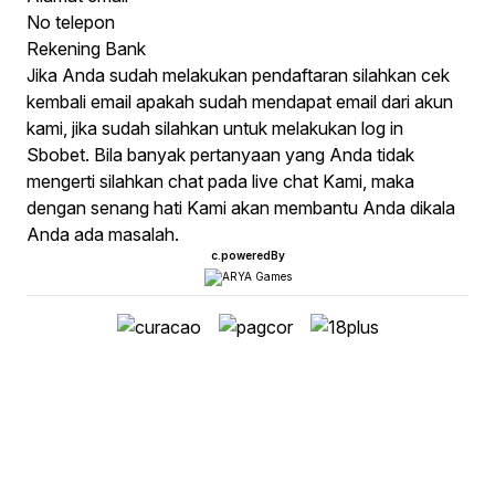
No telepon
Rekening Bank
Jika Anda sudah melakukan pendaftaran silahkan cek
kembali email apakah sudah mendapat email dari akun
kami, jika sudah silahkan untuk melakukan log in
Sbobet. Bila banyak pertanyaan yang Anda tidak
mengerti silahkan chat pada live chat Kami, maka
dengan senang hati Kami akan membantu Anda dikala
Anda ada masalah.
c.poweredBy